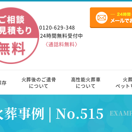
0120-629-348
24時間無料受付中
〈通話料無料〉
火葬後のご遺骨
高性能火葬車
火
保存
について
について
ペット
葬事例 | No.515
EXAM