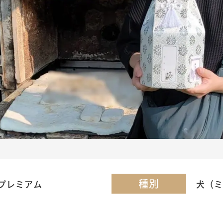
種別
プレミアム
犬（ミ