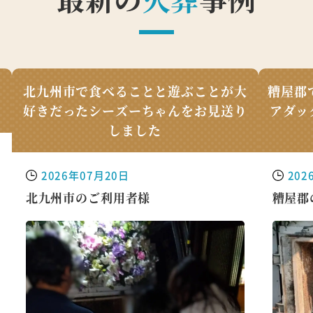
ん
北九州市で食べることと遊ぶことが大
糟屋郡
好きだったシーズーちゃんをお見送り
アダッ
しました
2026年07月20日
202
北九州市のご利用者様
糟屋郡