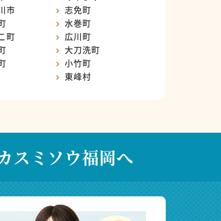
川市
志免町
町
水巻町
こ町
広川町
町
大刀洗町
町
小竹町
東峰村
カスミソウ福岡へ