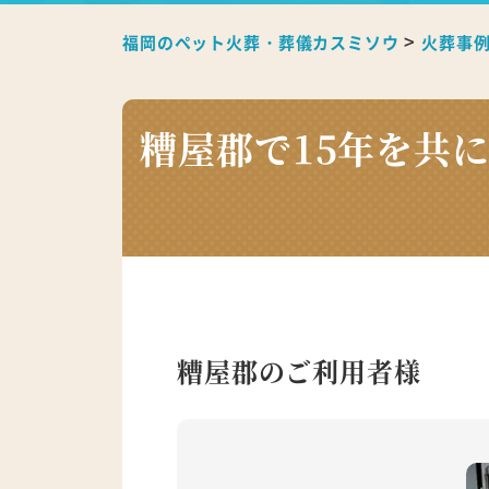
>
福岡のペット火葬・葬儀カスミソウ
火葬事
糟屋郡で15年を共
糟屋郡のご利用者様