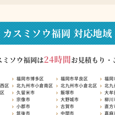
カスミソウ福岡
対応地域
24時間
スミソウ福岡は
お見積もり・
福岡市博多区
福岡市早良区
福岡
西区
北九州市小倉南区
北九州市小倉北区
北九
区
久留米市
飯塚市
大牟
宗像市
大野城市
柳川
小郡市
古賀市
直方
筑後市
中間市
嘉麻