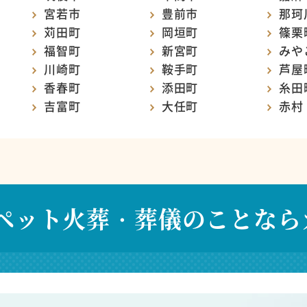
宮若市
豊前市
那珂
苅田町
岡垣町
篠栗
福智町
新宮町
みや
川崎町
鞍手町
芦屋
香春町
添田町
糸田
吉富町
大任町
赤村
ペット火葬・葬儀のことなら