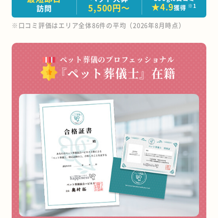
★
4.9
5,500円～
※1
訪問
獲得
※口コミ評価はエリア全体86件の平均（2026年8月時点）
ペット葬儀のプロフェッショナル
『ペット葬儀士』在籍