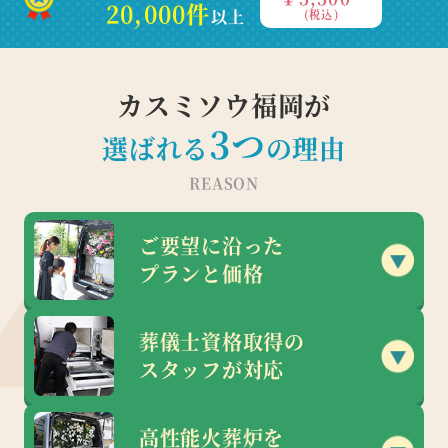
20,000件
以上
(税込)
カスミソウ福岡が
3
つ
選ばれる
の理由
REASON
ご要望に沿った
プランと価格
葬儀士資格取得の
スタッフが対応
高性能火葬炉を