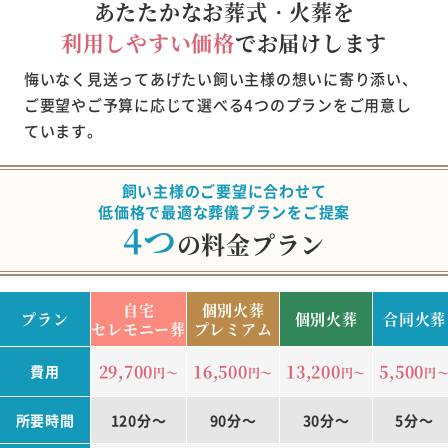
あたたかなお葬式・火葬を
利用しやすい価格
でお届けします
悔いなく見送ってあげたい飼い主様の想いに寄り添い、
ご要望やご予算に応じて選べる4つのプランをご用意し
ています。
飼い主様のご要望に合わせて
低価格で最適な葬儀プランをご提案
4つ
の料金プラン
自宅
個別火葬
プラン
個別火葬
合同火葬
セレモニー葬
プレミアム
29,700
16,500
13,200
5,500
費用
円～
円～
円～
円
所要時間
120分～
90分～
30分～
5分～