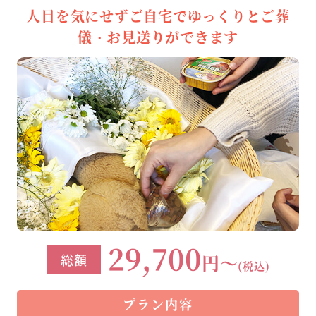
人目を気にせずご自宅でゆっくりとご葬
儀・お見送りができます
29,700
円～
総額
(税込)
プラン内容