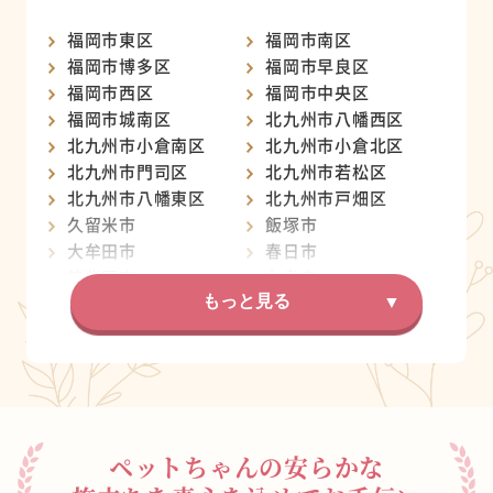
福岡市東区
福岡市南区
福岡市博多区
福岡市早良区
福岡市西区
福岡市中央区
福岡市城南区
北九州市八幡西区
北九州市小倉南区
北九州市小倉北区
北九州市門司区
北九州市若松区
北九州市八幡東区
北九州市戸畑区
久留米市
飯塚市
大牟田市
春日市
筑紫野市
糸島市
宗像市
もっと見る
大野城市
柳川市
太宰府市
行橋市
八女市
小郡市
古賀市
直方市
朝倉市
福津市
田川市
ペットちゃんの安らかな
筑後市
中間市
嘉麻市
みやま市