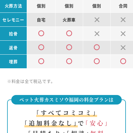
火葬方法
個別
個別
個別
合同
セレモニー
自宅
火葬車
拾骨
返骨
埋葬
※料金は全て税込です。
ペット火葬カスミソウ福岡の料金プランは
｢すべてコミコミ｣
｢追加料金なし｣
で
｢安心｣