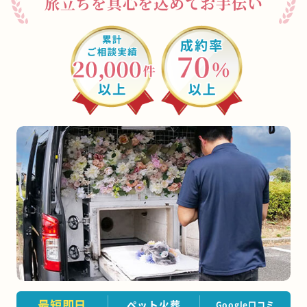
旅立ちを真心を込めてお手伝い
大川市
うきは市
宮若市
豊前市
那珂川市
志免町
粕屋町
宇美町
苅田町
岡垣町
篠栗町
水巻町
筑前町
須恵町
福智町
新宮町
みやこ町
広川町
築上町
遠賀町
川崎町
鞍手町
芦屋町
大刀洗町
大木町
桂川町
香春町
添田町
糸田町
小竹町
久山町
上毛町
吉富町
大任町
赤村
東峰村
最短即日
ペット火葬
Google口コミ