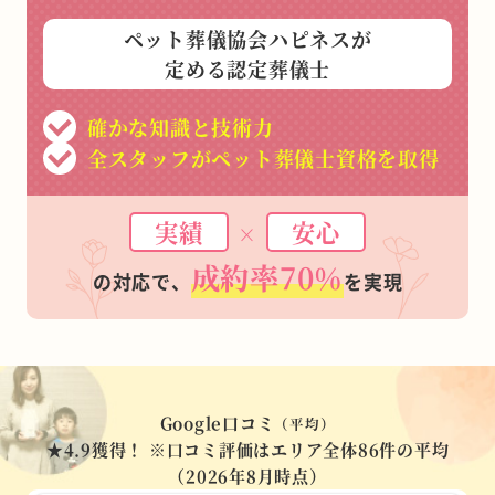
ペット葬儀協会ハピネスが
定める認定葬儀士
確かな知識と技術力
全スタッフがペット葬儀士資格を取得
実績
安心
×
成約率70%
の対応で、
を実現
Google口コミ
（平均）
★4.9
獲得！
※口コミ評価はエリア全体86件の平均
（2026年8月時点）