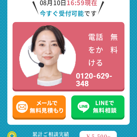
08月10日
16:59現在
今すぐ受付可能
です
電話
無
をか
料
ける
0120-629-
348
累計ご相談実績
￥5,500~