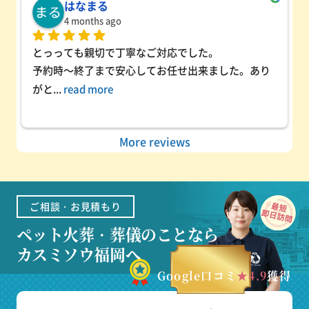
はなまる
4 months ago
とっっても親切で丁寧なご対応でした。
予約時～終了まで安心してお任せ出来ました。あり
がと
... 
read more
More reviews
ご相談・お見積もり
ペット火葬・葬儀のことなら
カスミソウ福岡へ
Google口コミ
★4.9
獲得