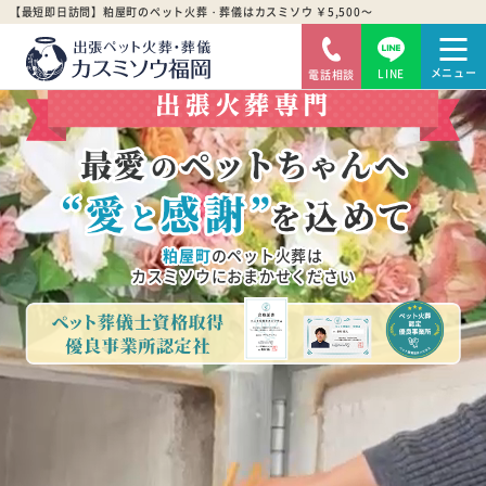
【最短即日訪問】粕屋町のペット火葬・葬儀はカスミソウ ￥5,500～
LINE
電話相談
粕屋町
のペット火葬は
カスミソウにおまかせください