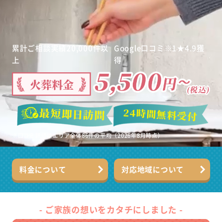
累計ご相談実績
20,000
件
以
Google
口コミ
※1
★
4.9
獲
上
得
※口コミ評価はエリア全体86件の平均（2026年8月時点）
料金について
対応地域について
- ご家族の想いをカタチにしました -