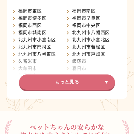
福岡市東区
福岡市南区
福岡市博多区
福岡市早良区
福岡市西区
福岡市中央区
福岡市城南区
北九州市八幡西区
北九州市小倉南区
北九州市小倉北区
北九州市門司区
北九州市若松区
北九州市八幡東区
北九州市戸畑区
久留米市
飯塚市
大牟田市
春日市
筑紫野市
糸島市
宗像市
もっと見る
大野城市
柳川市
太宰府市
行橋市
八女市
小郡市
古賀市
直方市
朝倉市
福津市
田川市
ペットちゃんの安らかな
筑後市
中間市
嘉麻市
みやま市