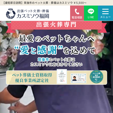
【最短即日訪問】筑後市のペット火葬・葬儀はカスミソウ ￥5,500～
LINE
電話相談
筑後市
のペット火葬は
カスミソウにおまかせください