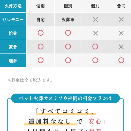
火葬方法
個別
個別
個別
合同
セレモニー
自宅
火葬車
拾骨
返骨
埋葬
※料金は全て税込です。
ペット火葬カスミソウ福岡の料金プランは
｢すべてコミコミ｣
｢追加料金なし｣
で
｢安心｣