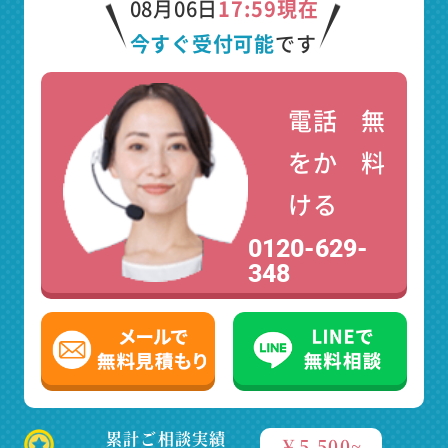
08月06日
17:59現在
今すぐ受付可能
です
電話
無
をか
料
ける
0120-629-
348
累計ご相談実績
￥5,500~