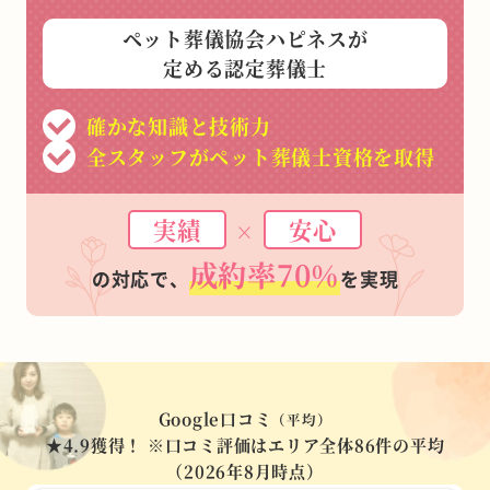
ペット葬儀協会ハピネスが
定める認定葬儀士
確かな知識と技術力
全スタッフがペット葬儀士資格を取得
実績
安心
×
成約率70%
の対応で、
を実現
Google口コミ
（平均）
★4.9
獲得！
※口コミ評価はエリア全体86件の平均
（2026年8月時点）