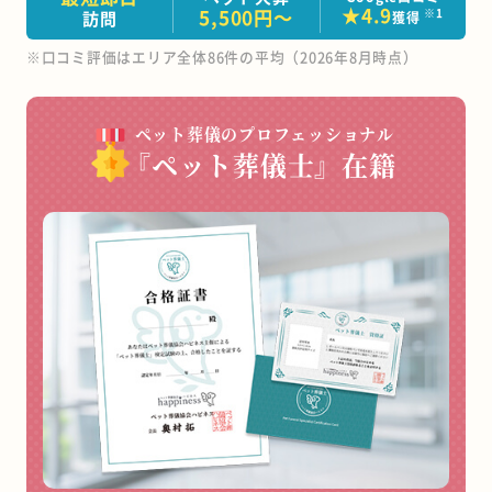
★
4.9
5,500円～
※1
訪問
獲得
※口コミ評価はエリア全体86件の平均（2026年8月時点）
ペット葬儀のプロフェッショナル
『ペット葬儀士』在籍