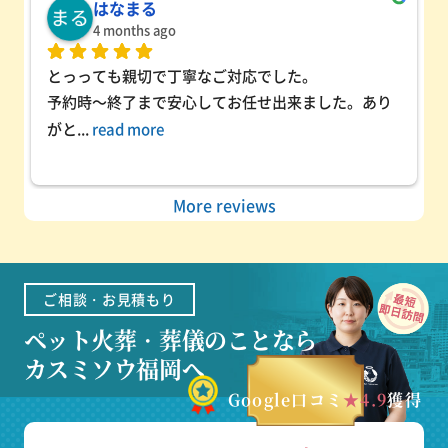
はなまる
4 months ago
とっっても親切で丁寧なご対応でした。
予約時～終了まで安心してお任せ出来ました。あり
がと
... 
read more
More reviews
ご相談・お見積もり
ペット火葬・葬儀のことなら
カスミソウ福岡へ
Google口コミ
★4.9
獲得