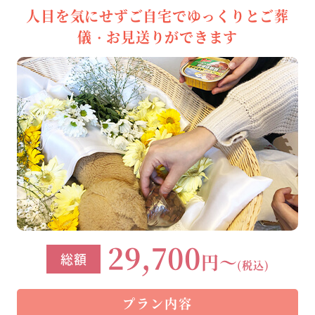
人目を気にせずご自宅でゆっくりとご葬
儀・お見送りができます
29,700
円～
総額
(税込)
プラン内容