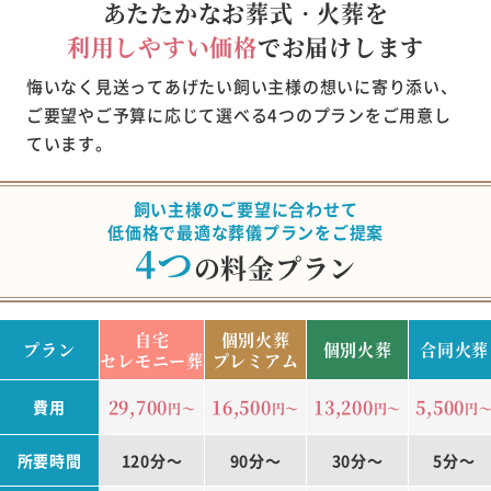
あたたかなお葬式・火葬を
利用しやすい価格
でお届けします
悔いなく見送ってあげたい飼い主様の想いに寄り添い、
ご要望やご予算に応じて選べる4つのプランをご用意し
ています。
飼い主様のご要望に合わせて
低価格で最適な葬儀プランをご提案
4つ
の料金プラン
自宅
個別火葬
プラン
個別火葬
合同火葬
セレモニー葬
プレミアム
29,700
16,500
13,200
5,500
費用
円～
円～
円～
円
所要時間
120分～
90分～
30分～
5分～