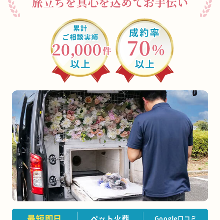
旅立ちを真心を込めてお手伝い
大川市
うきは市
宮若市
豊前市
那珂川市
志免町
粕屋町
宇美町
苅田町
岡垣町
篠栗町
水巻町
筑前町
須恵町
福智町
新宮町
みやこ町
広川町
築上町
遠賀町
川崎町
鞍手町
芦屋町
大刀洗町
大木町
桂川町
香春町
添田町
糸田町
小竹町
久山町
上毛町
吉富町
大任町
赤村
東峰村
最短即日
ペット火葬
Google口コミ