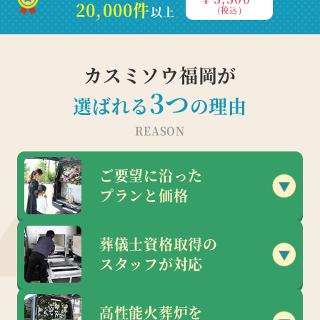
20,000件
以上
(税込)
カスミソウ福岡が
3
つ
選ばれる
の理由
REASON
ご要望に沿った
プランと価格
葬儀士資格取得の
スタッフが対応
高性能火葬炉を