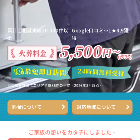
累計ご相談実績
20,000
件
以
Google
口コミ
※1
★
4.9
獲
上
得
※口コミ評価はエリア全体86件の平均（2026年8月時点）
料金について
対応地域について
- ご家族の想いをカタチにしました -