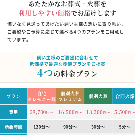
あたたかなお葬式・火葬を
利用しやすい価格
でお届けします
悔いなく見送ってあげたい飼い主様の想いに寄り添い、
ご要望やご予算に応じて選べる4つのプランをご用意し
ています。
飼い主様のご要望に合わせて
低価格で最適な葬儀プランをご提案
4つ
の料金プラン
自宅
個別火葬
プラン
個別火葬
合同火葬
セレモニー葬
プレミアム
29,700
16,500
13,200
5,500
費用
円～
円～
円～
円
所要時間
120分～
90分～
30分～
5分～