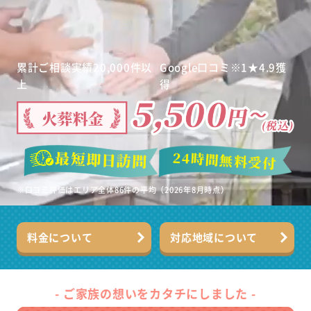
累計ご相談実績
20,000
件
以
Google
口コミ
※1
★
4.9
獲
上
得
※口コミ評価はエリア全体86件の平均（2026年8月時点）
料金について
対応地域について
- ご家族の想いをカタチにしました -