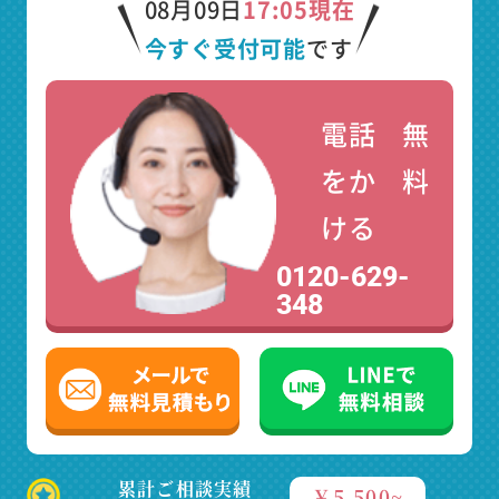
08月09日
17:05現在
今すぐ受付可能
です
電話
無
をか
料
ける
0120-629-
348
累計ご相談実績
￥5,500~