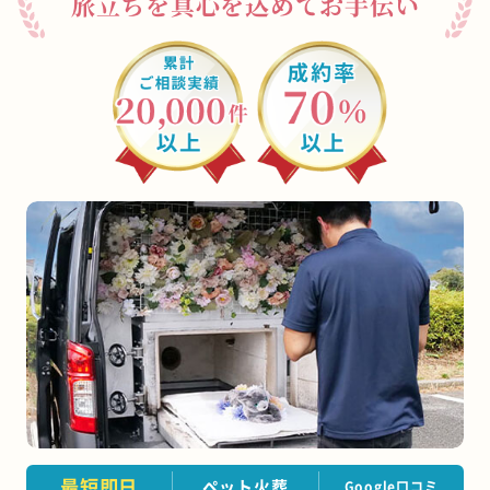
旅立ちを真心を込めてお手伝い
大川市
うきは市
宮若市
豊前市
那珂川市
志免町
粕屋町
宇美町
苅田町
岡垣町
篠栗町
水巻町
筑前町
須恵町
福智町
新宮町
みやこ町
広川町
築上町
遠賀町
川崎町
鞍手町
芦屋町
大刀洗町
大木町
桂川町
香春町
添田町
糸田町
小竹町
久山町
上毛町
吉富町
大任町
赤村
東峰村
最短即日
ペット火葬
Google口コミ