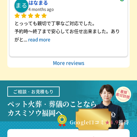
はなまる
4 months ago
とっっても親切で丁寧なご対応でした。
予約時～終了まで安心してお任せ出来ました。あり
がと
... 
read more
More reviews
ご相談・お見積もり
ペット火葬・葬儀のことなら
カスミソウ福岡へ
Google口コミ
★4.9
獲得