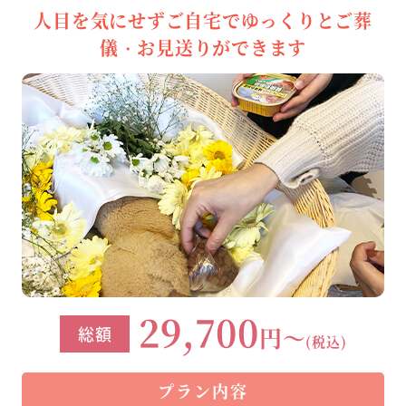
人目を気にせずご自宅でゆっくりとご葬
儀・お見送りができます
29,700
円～
総額
(税込)
プラン内容