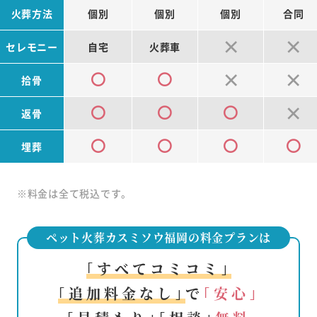
火葬方法
個別
個別
個別
合同
セレモニー
自宅
火葬車
拾骨
返骨
埋葬
※料金は全て税込です。
ペット火葬カスミソウ福岡の料金プランは
｢すべてコミコミ｣
｢追加料金なし｣
で
｢安心｣