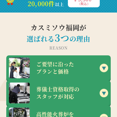
20,000件
以上
(税込)
カスミソウ福岡が
3
つ
選ばれる
の理由
REASON
ご要望に沿った
プランと価格
葬儀士資格取得の
スタッフが対応
高性能火葬炉を