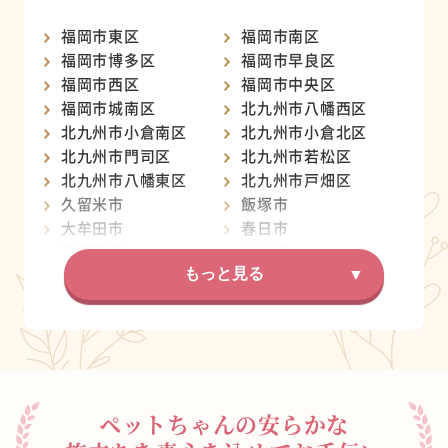
福岡市東区
福岡市南区
福岡市博多区
福岡市早良区
福岡市西区
福岡市中央区
福岡市城南区
北九州市八幡西区
北九州市小倉南区
北九州市小倉北区
北九州市門司区
北九州市若松区
北九州市八幡東区
北九州市戸畑区
久留米市
飯塚市
大牟田市
春日市
筑紫野市
糸島市
宗像市
もっと見る
大野城市
柳川市
太宰府市
行橋市
八女市
小郡市
古賀市
直方市
朝倉市
福津市
田川市
ペットちゃんの安らかな
筑後市
中間市
嘉麻市
みやま市