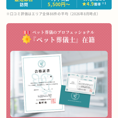
★
4.9
5,500円～
※1
訪問
獲得
※口コミ評価はエリア全体86件の平均（2026年8月時点）
ペット葬儀のプロフェッショナル
『ペット葬儀士』在籍