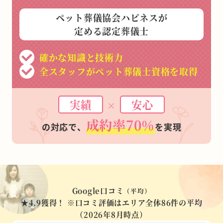
ペット葬儀協会ハピネスが
定める認定葬儀士
確かな知識と技術力
全スタッフがペット葬儀士資格を取得
実績
安心
×
成約率70%
の対応で、
を実現
Google口コミ
（平均）
★4.9
獲得！
※口コミ評価はエリア全体86件の平均
（2026年8月時点）